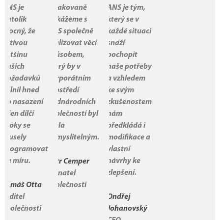
ANS je
Opakovaně
ANS je tým,
natolik
dokážeme s
který se v
mocný, že
ANS společně
každé situaci
drtivou
realizovat věci
snaží
většinu
způsobem,
pochopit
našich
který by v
naše potřeby
požadavků
korporátním
a vzhledem
splnil hned
prostředí
ke svým
po nasazení
nadnárodních
zkušenostem
a jen dílčí
společností byl
nám
kroky se
zcela
předkládá i
musely
nemyslitelným.
modifikace a
programovat
vlastní
na míru.
návrhy ke
Petr Cemper
zlepšení.
jednatel
Tomáš Otta
společnosti
ředitel
Ondřej
společnosti
Johanovský