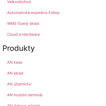
Velkoobchod
Automatická expedice Eshop
WMS řízený sklad
Cloud a Hardware
Produkty
AN kasa
AN sklad
AN účetníctví
AN mobilní terminál
AN datový můstek